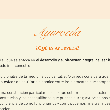
Ayurveda
Sistémica
Ayurveda
¿Qué es Ayurveda?
tral que se enfoca en
el desarrollo y el bienestar integral del se
todo interconectado.
adicionales de la medicina occidental, el Ayurveda considera que
 un
estado de equilibrio dinámico
entre los elementos que compone
una constitución particular (dosha) que determina sus característ
onstitución y los desequilibrios que puedan surgir, Ayurveda nos
r conciencia de cómo funcionamos y cómo podemos mejorar nuestr
mador.