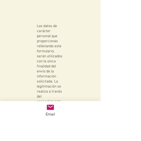
Los datos de
carácter
personal que
proporcionas
rellenando este
formulario,
serán utilizados
con la única
finalidad del
envío de la
información
solicitada. La
legitimación se
realiza a través
del
consentimiento
que nos prestas
con el envío de
Email
este formulario.
Los datos no
serán vendidos,
cedidos, ni
distribuidos a